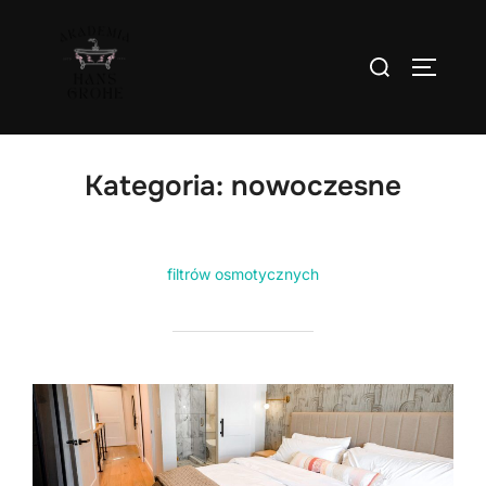
Skip
to
Search
TOGGLE
content
for:
Kategoria:
nowoczesne
filtrów osmotycznych