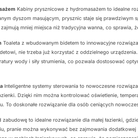
asażem
Kabiny prysznicowe z hydromasażem to idealne roz
wanym dyszom masującym, prysznic staje się prawdziwym
ajmują mniej miejsca niż tradycyjna wanna, co sprawia, że
m
Toaleta z wbudowanym bidetem to innowacyjne rozwiązan
etowi, nie trzeba już korzystać z oddzielnego urządzenia.
eratury wody i siły strumienia, co pozwala dostosować opt
ia
Inteligentne systemy sterowania to nowoczesne rozwiązan
azienki. Dzięki nim można kontrolować oświetlenie, tempe
su. To doskonałe rozwiązanie dla osób ceniących nowoczes
 zabudowę to idealne rozwiązanie dla małej łazienki, gdzi
niu, pranie można wykonywać bez zajmowania dodatkowej 