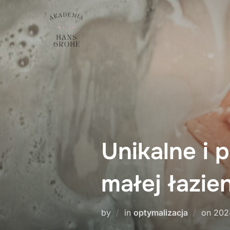
Skip
to
content
Unikalne i 
małej łazie
Pos
by
in
optymalizacja
on
202
on