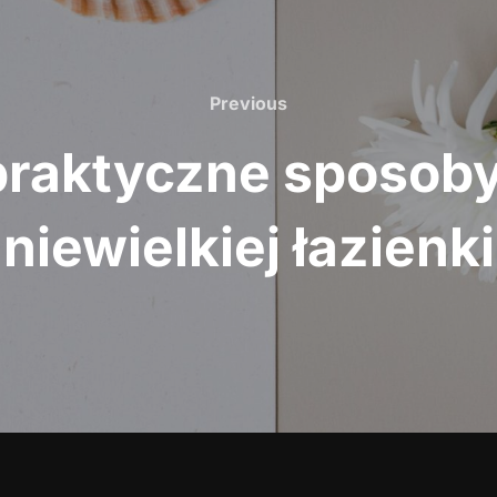
Previous
Previous
 praktyczne sposob
niewielkiej łazienki