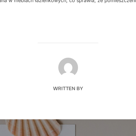
ana w meblach łazienkowych, co sprawia, że pomieszczeni
POST AUTHOR
WRITTEN BY