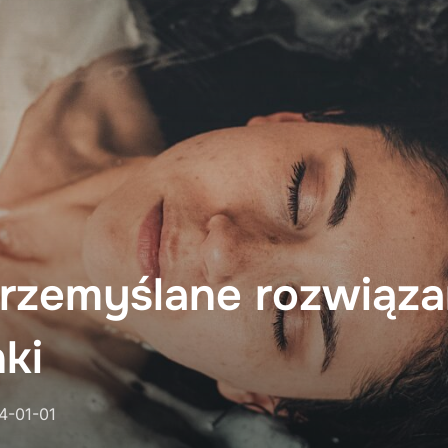
przemyślane rozwiąza
nki
ted
4-01-01