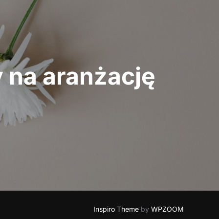
y na aranżację
Inspiro Theme
by
WPZOOM