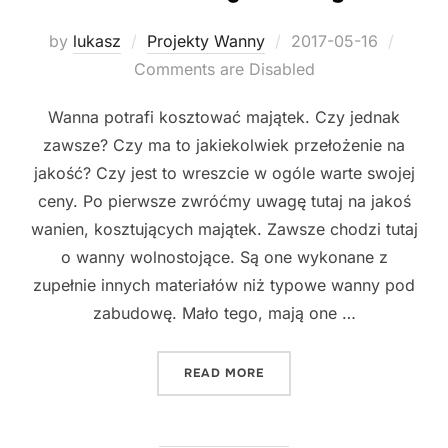
Posted
by
lukasz
Projekty Wanny
2017-05-16
on
Comments are Disabled
Wanna potrafi kosztować majątek. Czy jednak
zawsze? Czy ma to jakiekolwiek przełożenie na
jakość? Czy jest to wreszcie w ogóle warte swojej
ceny. Po pierwsze zwróćmy uwagę tutaj na jakoś
wanien, kosztujących majątek. Zawsze chodzi tutaj
o wanny wolnostojące. Są one wykonane z
zupełnie innych materiałów niż typowe wanny pod
zabudowę. Mało tego, mają one …
"BARDZO DROGIE WANNY"
READ MORE