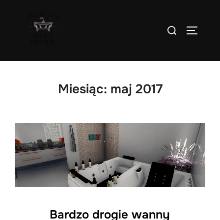
Skip
to
Search
TOGGLE
content
for:
Miesiąc:
maj 2017
Bardzo drogie wanny